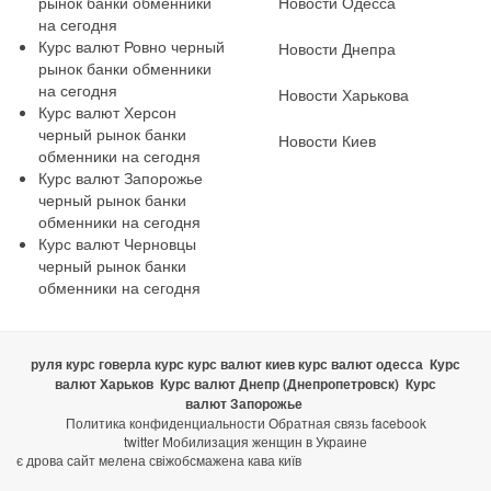
рынок банки обменники
Новости Одесса
на сегодня
Курс валют Ровно черный
Новости Днепра
рынок банки обменники
на сегодня
Новости Харькова
Курс валют Херсон
черный рынок банки
Новости Киев
обменники на сегодня
Курс валют Запорожье
черный рынок банки
обменники на сегодня
Курс валют Черновцы
черный рынок банки
обменники на сегодня
руля курс
говерла курс
курс валют киев
курс валют одесса
Курс
валют Харьков
Курс валют Днепр (Днепропетровск)
Курс
валют Запорожье
Политика конфиденциальности
Обратная связь
facebook
twitter
Мобилизация женщин в Украине
є дрова сайт
мелена свіжобсмажена кава київ