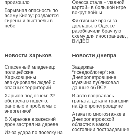
произошло
Одесса стала «главной
картой» в большой игре
Взрывная опасность по
вокруг войны
всему Киеву: раздаются
сирены и выстрелы в
Фиктивные браки за
небе
доллары: в Одессе
разоблачили брачную
схему для иностранцев, ,
ВИДЕО
Новости Харьков
Новости Днепра
Спасенный младенец:
Задержан
полицейские
"псевдоблогер": на
Харьковщины
Днепропетровщине
эвакуировали людей с
мужчина публиковал
опасных территорий
данные об ВСУ
Харьков под огнем: 22
В авто взорвалась
обстрела в неделю,
граната: детали трагедии
раненые и проблемы с
на Днепропетровщине
энергетикой
Атака по многоэтажке в
В Харькове вражеский
Днепропетровской
дрон застрял на дереве
области: в каком
состоянии пострадавшие
Из-за удара по поселку на