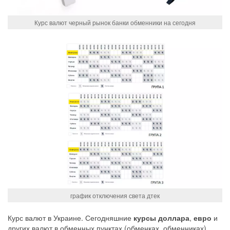
Курс валют черный рынок банки обменники на сегодня
график отключения света дтек
Курс валют
в Украине. Сегодняшние
курсы доллара
,
евро
и
других
валют
в обменных пунктах (обменках, обменниках) .